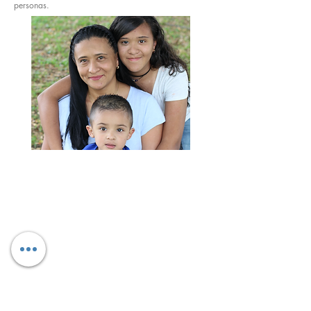
personas.
Cómo sorteamos el aprendizaje
Se han resuelto los diversos retos con
creatividad e innovación para dar
continuidad a los aprendizajes.
Afrontando la adversidad
De distintas formas se están enfrentado
obstáculos y cambios en ámbitos
personales, laborales y familiares, más
allá de la educación.