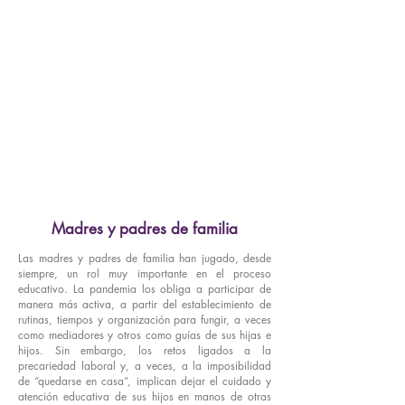
creatividad e innovación para dar
continuidad a los aprendizajes.
Afrontando la adversidad
De distintas formas se están enfrentado
obstáculos y cambios en ámbitos
personales y familiares, más allá de la
educación.
Madres y padres de familia
Las madres y padres de familia han jugado, desde
siempre, un rol muy importante en el proceso
educativo. La pandemia los obliga a participar de
manera más activa, a partir del establecimiento de
rutinas, tiempos y organización para fungir, a veces
como mediadores y otros como guías de sus hijas e
hijos. Sin embargo, los retos ligados a la
precariedad laboral y, a veces, a la imposibilidad
de “quedarse en casa”, implican dejar el cuidado y
atención educativa de sus hijos en manos de otras