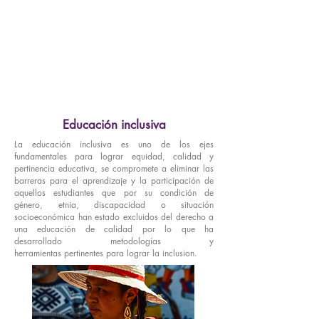
Documentos
Videos y sitios
Educación inclusiva
La educación inclusiva es uno de los ejes
fundamentales para lograr equidad, calidad y
pertinencia educativa, se compromete a eliminar las
barreras para el aprendizaje y la participación de
aquellos estudiantes que por su condición de
género, etnia, discapacidad o situación
socioeconómica han estado excluidos del derecho a
una educación de calidad por lo que ha
desarrollado metodologías y
herramientas pertinentes para lograr la inclusion.