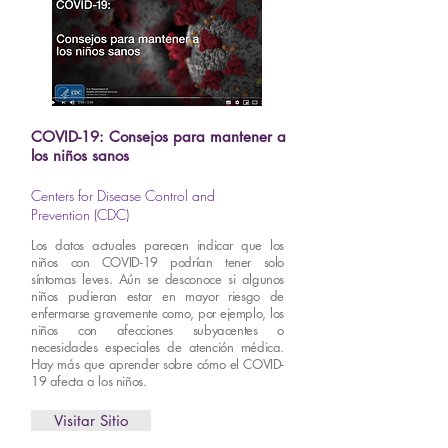
COVID-19: Consejos para mantener a
los niños sanos
Centers for Disease Control and
Prevention (CDC)
Los datos actuales parecen indicar que los
niños con COVID-19 podrían tener solo
síntomas leves. Aún se desconoce si algunos
niños pudieran estar en mayor riesgo de
enfermarse gravemente como, por ejemplo, los
niños con afecciones subyacentes o
necesidades especiales de atención médica.
Hay más que aprender sobre cómo el COVID-
19 afecta a los niños.
Visitar Sitio