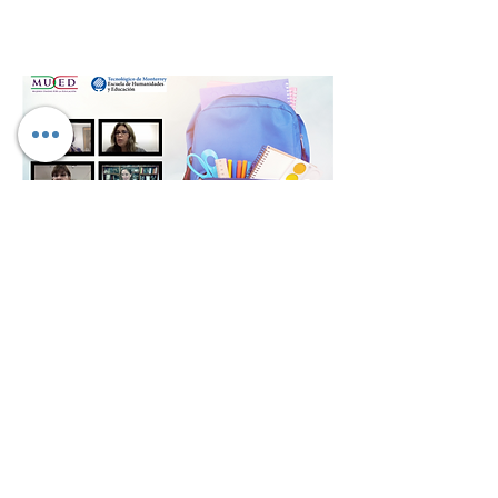
Para leer más
La Red MUxED fomenta la pluralidad de expresiones
y busca dar visibilidad y difundir los puntos de vista,
opiniones, análisis y resultados de investigaciones,
con el fin último de suscitar la reflexión. En esta
sección se incluyen publicaciones editadas por la
Red MUxED, en especial artículos de su blog, Pluma
Púrpura.