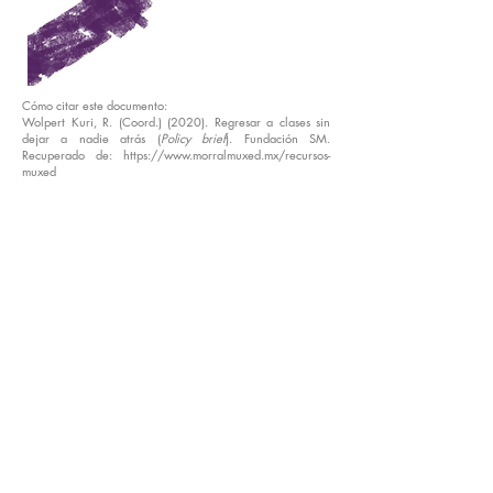
Cómo citar este documento:
Wolpert Kuri, R. (Coord.) (2020). Regresar a clases sin
dejar a nadie atrás (
Policy brief
). Fundación SM.
Recuperado de:
https://www.morralmuxed.mx/recursos-
muxed
Video
Infografía
Resumen ejecutivo
Descargar PDF
Documento completo
Descargar PDF