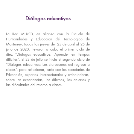
Diálogos educativos
La Red MUxED, en alianza con la Escuela de
Humanidades y Educación del Tecnológico de
Monterrey, todos los jueves del 23 de abril al 25 de
julio de 2020, llevaron a cabo el primer ciclo de
diez “Diálogos educativos: Aprender en tiempos
difíciles”. El 23 de julio se inicia el segundo ciclo de
“Diálogos educativos: Los claroscuros del regreso a
clases”, para reflexionar, junto con las secretarías de
Educación, expertas internacionales y embajadoras,
sobre las experiencias, los dilemas, los aciertos y
las dificultades del retorno a clases.
Primer ciclo
Aprender en tiempos difíciles
23 de abril al 25 de junio, 2020
Segundo ciclo
Los claroscuros del regreso a clases
23 de julio al 17 de septiembre, 2020