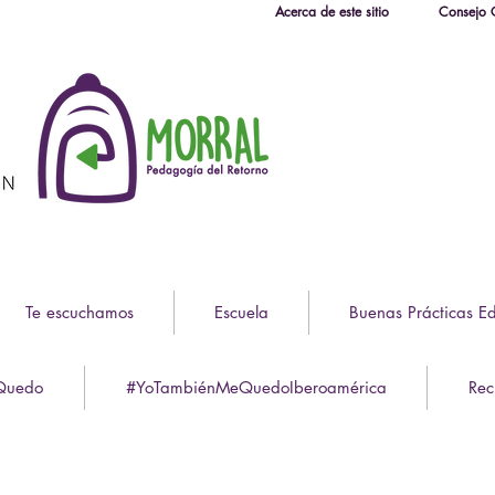
Acerca de este sitio
Consejo C
Te escuchamos
Escuela
Buenas Prácticas E
Quedo
#YoTambiénMeQuedoIberoamérica
Rec