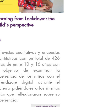
arning from Lockdown: the
ild´s perspective
A
trevistas cualitativas y encuestas
antitativas con un total de 426
ños de entre 10 y 16 años con
l
objetivo de examinar la
periencia de los niños con el
rendizaje digital durante el
cierro pidiéndoles a los mismos
ños que reflexionaran sobre su
periencia.
Leer completo