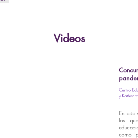
Videos
Concur
pande
Centro Edu
y Kathedr
En este 
los qu
educaci
como pr