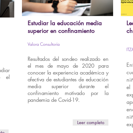
Estudiar la educación media
Le
superior en confinamiento
ch
Valora Consultoría
ITZ
Resultados del sondeo realizado en
En
el mes de mayo de 2020 para
diar
cu
conocer la experiencia académica y
e el
afectiva de estudiantes de educación
ni
media superior durante el
e
confinamiento motivado por la
ex
pandemia de Covid-19.
ap
en
ni
Leer completo
ex
eto