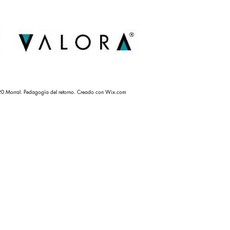
0 Morral. Pedagogía del retorno. Creado con
Wix.com