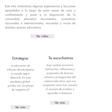
Este sitio sistematiza algunas experiencias y lecciones
aprendidas a lo largo de estos meses de crisis y
confinamiento y pone a la disposición de la
comunidad educativa documentos, normativas
nacionales e internacionales, encuestas y voces de
distintos actores educativos.
Ver video
Te escuchamos
Estrategias
Aquí podrás encontrar
La educación de
testimonios, reflexiones y
millones de estudiantes
propuestas de diversos
no puede seguir
actores y protagonistas del
detenida. En esta
sistema educativo, que nos
pandemia global,
comparten cómo han resuelto
¿cuáles son los planes
el proceso de enseñar y
de reapertura?
aprender a distancia.
Ver más
Ver más