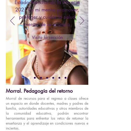
Estado Mundial de la Infancia
2021 En mi mente: promover,
proteger y cuidar la salud
mental de la infancia
Visita la sección
Morral. Pedagogía del retorno
Morral de recursos para el regreso a clases ofrece
un espacio en donde docentes, madres y padres de
familia, autoridades educativas y otros miembros de
la comunidad educativa, podrán encontrar
herramientas para enfrentar los retos de retomar la
enseñanza y el aprendizaje en condiciones nuevas e
inciertas.