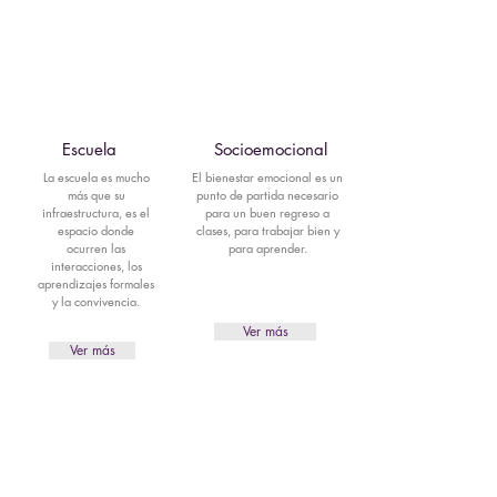
Escuela
Socioemocional
La
escuela es mucho
El bienestar emocional es un
más que su
punto de partida necesario
infraestructura, es el
para un buen regreso a
espacio donde
clases, para trabajar bien y
ocurren las
para aprender.
interacciones, los
aprendizajes formales
y la convivencia.
Ver más
Ver más