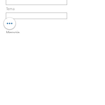
Tema
Mensaje
Enviar
contacto@morralmuxed.mx
Suscríbete a nuestro boletín