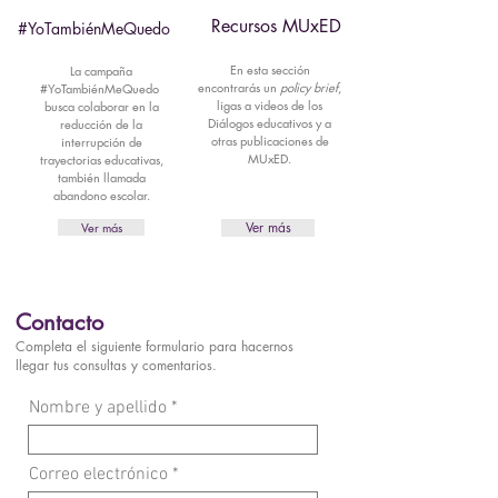
Recursos MUxED
#YoTambiénMeQuedo
En esta sección
La campaña
encontrarás un
policy brief
,
#YoTambiénMeQuedo
ligas a videos de los
busca colaborar en la
Diálogos educativos y a
reducción de la
otras publicaciones de
interrupción de
MUxED.
trayectorias educativas,
también llamada
abandono escolar.
Ver más
Ver más
Contacto
Completa el siguiente formulario para hacernos
llegar tus consultas y comentarios.
Nombre y apellido
Correo electrónico