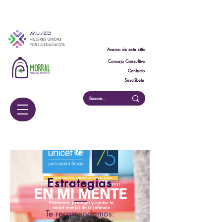
Acerca de este sitio
Consejo Consultivo
Contacto
Suscríbete
Estrategias
Te recomendamos: